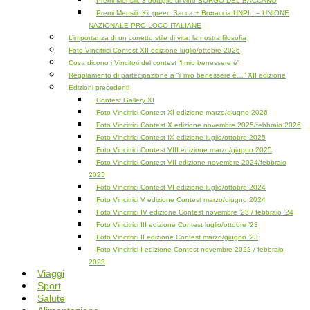
Premi Mensili: 3 bottiglie di vino BORGO DEL BACCANO
Premi Mensili: Kit green Sacca + Borraccia UNPLI – UNIONE
NAZIONALE PRO LOCO ITALIANE
L’importanza di un corretto stile di vita: la nostra filosofia
Foto Vincitrici Contest XII edizione luglio/ottobre 2026
Cosa dicono i Vincitori del contest “l mio benessere è”
Regolamento di partecipazione a “il mio benessere è…” XII edizione
Edizioni precedenti
Contest Gallery XI
Foto Vincitrici Contest XI edizione marzo/giugno 2026
Foto Vincitrici Contest X edizione novembre 2025/febbraio 2026
Foto Vincitrici Contest IX edizione luglio/ottobre 2025
Foto Vincitrici Contest VIII edizione marzo/giugno 2025
Foto Vincitrici Contest VII edizione novembre 2024/febbraio
2025
Foto Vincitrici Contest VI edizione luglio/ottobre 2024
Foto Vincitrici V edizione Contest marzo/giugno 2024
Foto Vincitrici IV edizione Contest novembre ’23 / febbraio ’24
Foto Vincitrici III edizione Contest luglio/ottobre ’23
Foto Vincitrici II edizione Contest marzo/giugno ’23
Foto Vincitrici I edizione Contest novembre 2022 / febbraio
2023
Viaggi
Sport
Salute