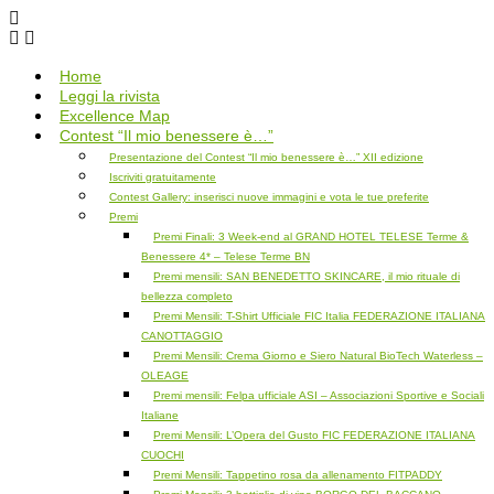
Salta
al
contenuto
Home
Leggi la rivista
Excellence Map
Contest “Il mio benessere è…”
Presentazione del Contest “Il mio benessere è…” XII edizione
Iscriviti gratuitamente
Contest Gallery: inserisci nuove immagini e vota le tue preferite
Premi
Premi Finali: 3 Week-end al GRAND HOTEL TELESE Terme &
Benessere 4* – Telese Terme BN
Premi mensili: SAN BENEDETTO SKINCARE, il mio rituale di
bellezza completo
Premi Mensili: T-Shirt Ufficiale FIC Italia FEDERAZIONE ITALIANA
CANOTTAGGIO
Premi Mensili: Crema Giorno e Siero Natural BioTech Waterless –
OLEAGE
Premi mensili: Felpa ufficiale ASI – Associazioni Sportive e Sociali
Italiane
Premi Mensili: L’Opera del Gusto FIC FEDERAZIONE ITALIANA
CUOCHI
Premi Mensili: Tappetino rosa da allenamento FITPADDY