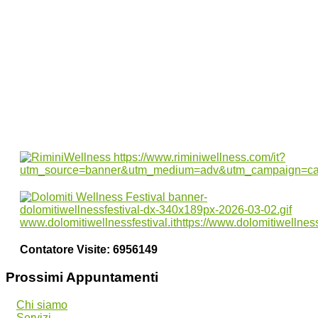
vibrante, ecco la X edizione
dell’attesissimo contest nazionale “Il mio
benessere è…”!
La METACOGNIZIONE è la tua salvezza.
Come andare oltre con il Corso “Genio in
21 Giorni”
Contatore Visite:
6956149
Prossimi Appuntamenti
Chi siamo
Servizi