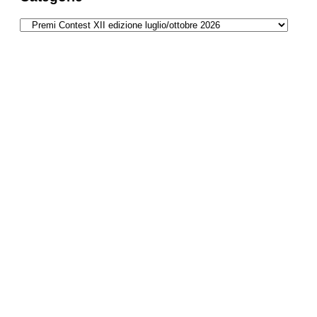
Categorie
Road trip in Germania: 4 itinerari a tema
Riscoprire l’Idratazione attraverso il
Micro-Dosaggio
Trasforma il tuo Punto Vendita in
un’Esperienza unica con la Radio
Personalizzata
Vacanze d’oro alle Terme Čatež:
benessere, eleganza e offerte esclusive
per un lusso accessibile
Per tutti gli amanti di una vita sana e