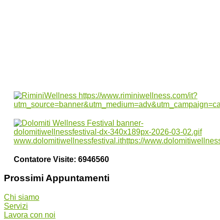
Dai sapori del bosco al calore delle terme:
un viaggio culinario tra Zreče e Rogla
Vacanze da Sogno sull’Isola d’Ischia:
eleganza e benessere all’Hotel Terme
Providence
Contatore Visite:
6946560
Prossimi Appuntamenti
Chi siamo
Servizi
Lavora con noi