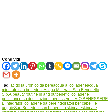
Condividi
Tag:
acido ialuronico da bere
acqua al collagene
acqua
minerale san benedetto
Acqua Minerale San Benedetto
S.p.A.
beauty routine in and out
benefici collagene
pelle
concorso destinazione benessere
IL MIO BENESSERE
E’
integratori collagene da bere
integratori per capelli e
unghie
San Benedetto
san benedetto skincare
skincare