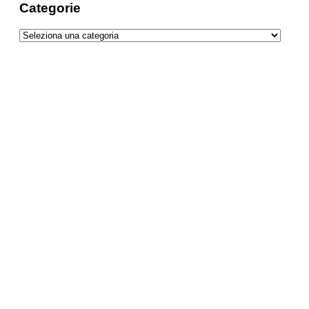
Categorie
Categorie
Naturalmente Fissan: Il ritorno di un’Icona
tra Purezza e Innovazione
I sapori antichi della Valtellina nella
nutrizione moderna
Come intrattenere i bambini durante un
viaggio in treno
Vacanze d’oro alle Terme Čatež:
benessere, eleganza e offerte esclusive
per un lusso accessibile