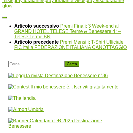
mist
spray idratante
spray idratante viso
spray viso idratante
glow
Articolo successivo
Premi Finali: 3 Week-end al
GRAND HOTEL TELESE Terme & Benessere 4* –
Telese Terme BN
Articolo precedente
Premi Mensili: T-Shirt Ufficiale
FIC Italia FEDERAZIONE ITALIANA CANOTTAGGIO
Ricerca
per: