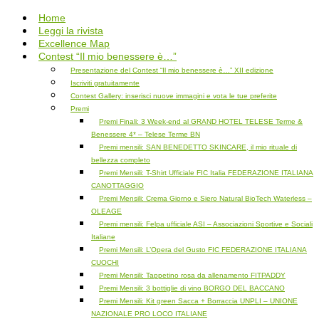
Salta
Home
al
Leggi la rivista
contenuto
Excellence Map
Contest “Il mio benessere è…”
Presentazione del Contest “Il mio benessere è…” XII edizione
Iscriviti gratuitamente
Contest Gallery: inserisci nuove immagini e vota le tue preferite
Premi
Premi Finali: 3 Week-end al GRAND HOTEL TELESE Terme &
Benessere 4* – Telese Terme BN
Premi mensili: SAN BENEDETTO SKINCARE, il mio rituale di
bellezza completo
Premi Mensili: T-Shirt Ufficiale FIC Italia FEDERAZIONE ITALIANA
CANOTTAGGIO
Premi Mensili: Crema Giorno e Siero Natural BioTech Waterless –
OLEAGE
Premi mensili: Felpa ufficiale ASI – Associazioni Sportive e Sociali
Italiane
Premi Mensili: L’Opera del Gusto FIC FEDERAZIONE ITALIANA
CUOCHI
Premi Mensili: Tappetino rosa da allenamento FITPADDY
Premi Mensili: 3 bottiglie di vino BORGO DEL BACCANO
Premi Mensili: Kit green Sacca + Borraccia UNPLI – UNIONE
NAZIONALE PRO LOCO ITALIANE