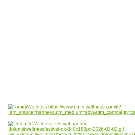
ispirano a condividere il proprio stile di
vita sano!
Come intrattenere i bambini durante un
viaggio in treno
10 Castelli spettacolari in Spagna da
scoprire in vacanza
Questa estate, vivi le meraviglie di Terme
Čatež: il paradiso termale per tutta la
famiglia