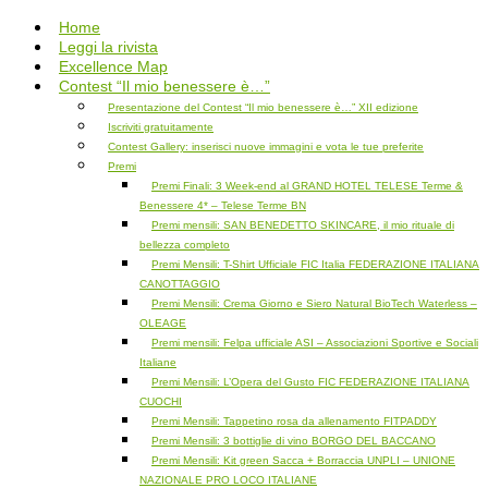
Salta
Home
al
Leggi la rivista
contenuto
Excellence Map
Contest “Il mio benessere è…”
Presentazione del Contest “Il mio benessere è…” XII edizione
Iscriviti gratuitamente
Contest Gallery: inserisci nuove immagini e vota le tue preferite
Premi
Premi Finali: 3 Week-end al GRAND HOTEL TELESE Terme &
Benessere 4* – Telese Terme BN
Premi mensili: SAN BENEDETTO SKINCARE, il mio rituale di
bellezza completo
Premi Mensili: T-Shirt Ufficiale FIC Italia FEDERAZIONE ITALIANA
CANOTTAGGIO
Premi Mensili: Crema Giorno e Siero Natural BioTech Waterless –
OLEAGE
Premi mensili: Felpa ufficiale ASI – Associazioni Sportive e Sociali
Italiane
Premi Mensili: L’Opera del Gusto FIC FEDERAZIONE ITALIANA
CUOCHI
Premi Mensili: Tappetino rosa da allenamento FITPADDY
Premi Mensili: 3 bottiglie di vino BORGO DEL BACCANO
Premi Mensili: Kit green Sacca + Borraccia UNPLI – UNIONE
NAZIONALE PRO LOCO ITALIANE