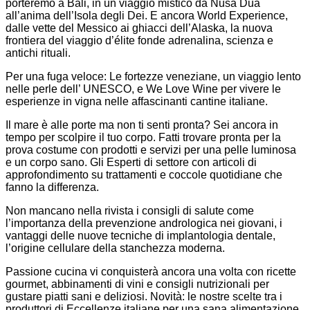
porteremo a Bali, in un viaggio mistico da Nusa Dua
all’anima dell’Isola degli Dei. E ancora World Experience,
dalle vette del Messico ai ghiacci dell’Alaska, la nuova
frontiera del viaggio d’élite fonde adrenalina, scienza e
antichi rituali.
Per una fuga veloce: Le fortezze veneziane, un viaggio lento
nelle perle dell’ UNESCO, e We Love Wine per vivere le
esperienze in vigna nelle affascinanti cantine italiane.
Il mare è alle porte ma non ti senti pronta? Sei ancora in
tempo per scolpire il tuo corpo. Fatti trovare pronta per la
prova costume con prodotti e servizi per una pelle luminosa
e un corpo sano. Gli Esperti di settore con articoli di
approfondimento su trattamenti e coccole quotidiane che
fanno la differenza.
Non mancano nella rivista i consigli di salute come
l’importanza della prevenzione andrologica nei giovani, i
vantaggi delle nuove tecniche di implantologia dentale,
l’origine cellulare della stanchezza moderna.
Passione cucina vi conquisterà ancora una volta con ricette
gourmet, abbinamenti di vini e consigli nutrizionali per
gustare piatti sani e deliziosi. Novità: le nostre scelte tra i
produttori di Eccellenze italiane per una sana alimentazione,