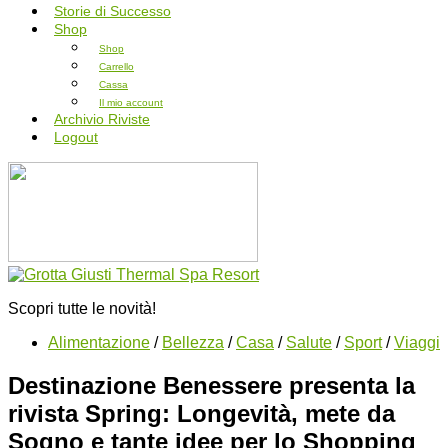
Storie di Successo
Shop
Shop
Carrello
Cassa
Il mio account
Archivio Riviste
Logout
Scopri tutte le novità!
Alimentazione
/
Bellezza
/
Casa
/
Salute
/
Sport
/
Viaggi
Destinazione Benessere presenta la
rivista Spring: Longevità, mete da
Sogno e tante idee per lo Shopping