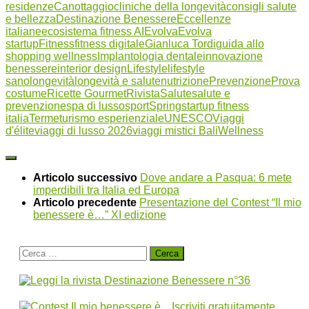
residenze
Canottaggio
cliniche della longevità
consigli salute
e bellezza
Destinazione Benessere
Eccellenze
italiane
ecosistema fitness AI
Evolva
Evolva
startup
Fitness
fitness digitale
Gianluca Tordi
guida allo
shopping wellness
Implantologia dentale
innovazione
benessere
interior design
Lifestyle
lifestyle
sano
longevità
longevità e salute
nutrizione
Prevenzione
Prova
costume
Ricette Gourmet
Rivista
Salute
salute e
prevenzione
spa di lusso
sport
Spring
startup fitness
italia
Terme
turismo esperienziale
UNESCO
Viaggi
d'élite
viaggi di lusso 2026
viaggi mistici Bali
Wellness
Articolo successivo
Dove andare a Pasqua: 6 mete
imperdibili tra Italia ed Europa
Articolo precedente
Presentazione del Contest “Il mio
benessere è…” XI edizione
Ricerca
per: