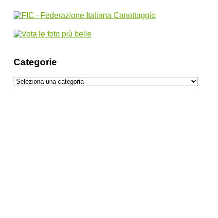
Categorie
Categorie
Location ideali per il week end di San
Valentino
Ottobre alle Terme Čatež: L’autunno è
tempo di coccole
Libertà, Passione e Gusto: le straordinarie
Immagini Vincitrici della IX Edizione del
contest “Il mio benessere è…” che