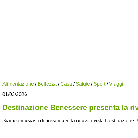
Alimentazione
/
Bellezza
/
Casa
/
Salute
/
Sport
/
Viaggi
01/03/2026
Destinazione Benessere presenta la ri
Siamo entusiasti di presentarvi la nuova rivista Destinazione Be