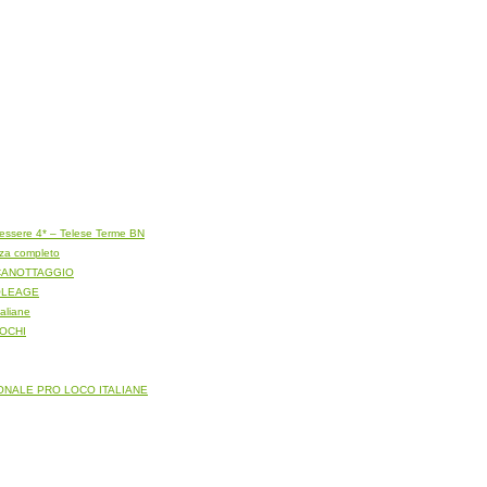
ssere 4* – Telese Terme BN
zza completo
NA CANOTTAGGIO
– OLEAGE
taliane
UOCHI
AZIONALE PRO LOCO ITALIANE