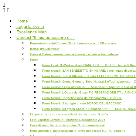
Salta
al
contenuto
Home
Leggi la rivista
Excellence Map
Contest “Il mio benessere è…”
Presentazione del Contest “Il mio benessere è…” XII edizione
Iscriviti gratuitamente
Contest Gallery: inserisci nuove immagini e vota le tue preferite
Premi
Premi Finali: 3 Week-end al GRAND HOTEL TELESE Terme & Bene
Premi mensili: SAN BENEDETTO SKINCARE, il mio rituale di belle
Premi Mensili: T-Shirt Ufficiale FIC Italia FEDERAZIONE ITALIA
Premi Mensili: Crema Giorno e Siero Natural BioTech Waterless 
Premi mensili: Felpa ufficiale ASI – Associazioni Sportive e Sociali I
Premi Mensili: L’Opera del Gusto FIC FEDERAZIONE ITALIANA C
Premi Mensili: Tappetino rosa da allenamento FITPADDY
Premi Mensili: 3 bottiglie di vino BORGO DEL BACCANO
Premi Mensili: Kit green Sacca + Borraccia UNPLI – UNIONE N
L’importanza di un corretto stile di vita: la nostra filosofia
Foto Vincitrici Contest XII edizione luglio/ottobre 2026
Cosa dicono i Vincitori del contest “l mio benessere è”
Regolamento di partecipazione a “il mio benessere è…” XII edizione