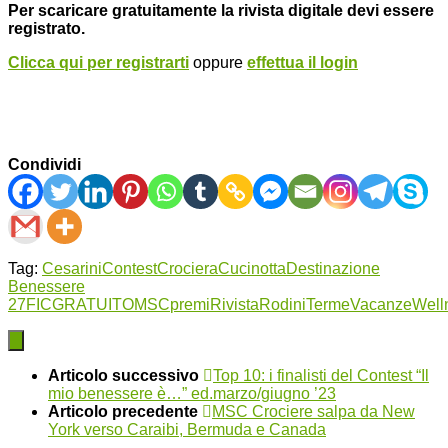
Per scaricare gratuitamente la rivista digitale devi essere
registrato.
Clicca qui per registrarti
oppure
effettua il login
Condividi
Tag:
Cesarini
Contest
Crociera
Cucinotta
Destinazione
Benessere
27
FIC
GRATUITO
MSC
premi
Rivista
Rodini
Terme
Vacanze
Well
Articolo successivo
Top 10: i finalisti del Contest “Il
mio benessere è…” ed.marzo/giugno ’23
Articolo precedente
MSC Crociere salpa da New
York verso Caraibi, Bermuda e Canada