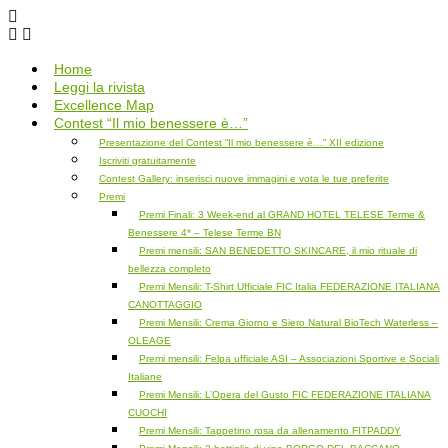
Salta
al
contenuto
Home
Leggi la rivista
Excellence Map
Contest “Il mio benessere è…”
Presentazione del Contest “Il mio benessere è…” XII edizione
Iscriviti gratuitamente
Contest Gallery: inserisci nuove immagini e vota le tue preferite
Premi
Premi Finali: 3 Week-end al GRAND HOTEL TELESE Terme &
Benessere 4* – Telese Terme BN
Premi mensili: SAN BENEDETTO SKINCARE, il mio rituale di
bellezza completo
Premi Mensili: T-Shirt Ufficiale FIC Italia FEDERAZIONE ITALIANA
CANOTTAGGIO
Premi Mensili: Crema Giorno e Siero Natural BioTech Waterless –
OLEAGE
Premi mensili: Felpa ufficiale ASI – Associazioni Sportive e Sociali
Italiane
Premi Mensili: L’Opera del Gusto FIC FEDERAZIONE ITALIANA
CUOCHI
Premi Mensili: Tappetino rosa da allenamento FITPADDY