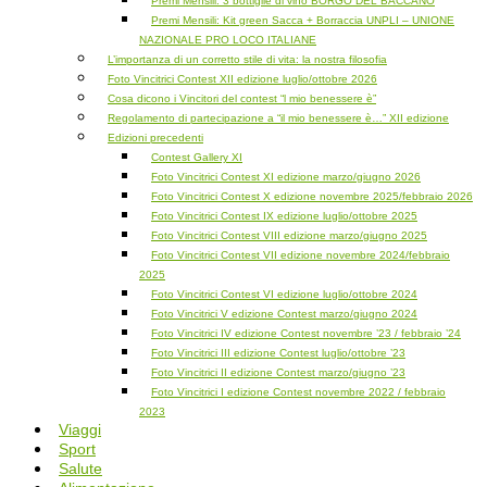
Premi Mensili: 3 bottiglie di vino BORGO DEL BACCANO
Premi Mensili: Kit green Sacca + Borraccia UNPLI – UNIONE
NAZIONALE PRO LOCO ITALIANE
L’importanza di un corretto stile di vita: la nostra filosofia
Foto Vincitrici Contest XII edizione luglio/ottobre 2026
Cosa dicono i Vincitori del contest “l mio benessere è”
Regolamento di partecipazione a “il mio benessere è…” XII edizione
Edizioni precedenti
Contest Gallery XI
Foto Vincitrici Contest XI edizione marzo/giugno 2026
Foto Vincitrici Contest X edizione novembre 2025/febbraio 2026
Foto Vincitrici Contest IX edizione luglio/ottobre 2025
Foto Vincitrici Contest VIII edizione marzo/giugno 2025
Foto Vincitrici Contest VII edizione novembre 2024/febbraio
2025
Foto Vincitrici Contest VI edizione luglio/ottobre 2024
Foto Vincitrici V edizione Contest marzo/giugno 2024
Foto Vincitrici IV edizione Contest novembre ’23 / febbraio ’24
Foto Vincitrici III edizione Contest luglio/ottobre ’23
Foto Vincitrici II edizione Contest marzo/giugno ’23
Foto Vincitrici I edizione Contest novembre 2022 / febbraio
2023
Viaggi
Sport
Salute