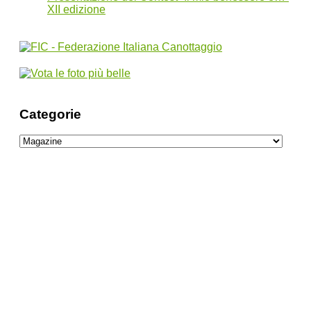
XII edizione
Categorie
Categorie
Location ideali per il week end di San
Valentino
Questa estate, vivi le meraviglie di Terme
Čatež: il paradiso termale per tutta la
famiglia
Natural Naì: prodotti per la Skincare