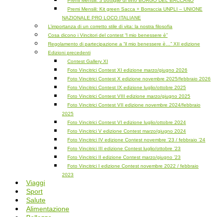
Premi Mensili: 3 bottiglie di vino BORGO DEL BACCANO
Premi Mensili: Kit green Sacca + Borraccia UNPLI – UNIONE
NAZIONALE PRO LOCO ITALIANE
L’importanza di un corretto stile di vita: la nostra filosofia
Cosa dicono i Vincitori del contest “l mio benessere è”
Regolamento di partecipazione a “il mio benessere è…” XII edizione
Edizioni precedenti
Contest Gallery XI
Foto Vincitrici Contest XI edizione marzo/giugno 2026
Foto Vincitrici Contest X edizione novembre 2025/febbraio 2026
Foto Vincitrici Contest IX edizione luglio/ottobre 2025
Foto Vincitrici Contest VIII edizione marzo/giugno 2025
Foto Vincitrici Contest VII edizione novembre 2024/febbraio
2025
Foto Vincitrici Contest VI edizione luglio/ottobre 2024
Foto Vincitrici V edizione Contest marzo/giugno 2024
Foto Vincitrici IV edizione Contest novembre ’23 / febbraio ’24
Foto Vincitrici III edizione Contest luglio/ottobre ’23
Foto Vincitrici II edizione Contest marzo/giugno ’23
Foto Vincitrici I edizione Contest novembre 2022 / febbraio
2023
Viaggi
Sport
Salute
Alimentazione