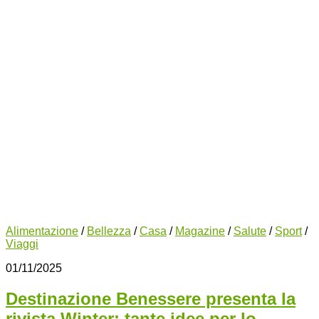
Alimentazione
/
Bellezza
/
Casa
/
Magazine
/
Salute
/
Sport
/
Viaggi
01/11/2025
Destinazione Benessere presenta la
rivista Winter: tante idee per lo