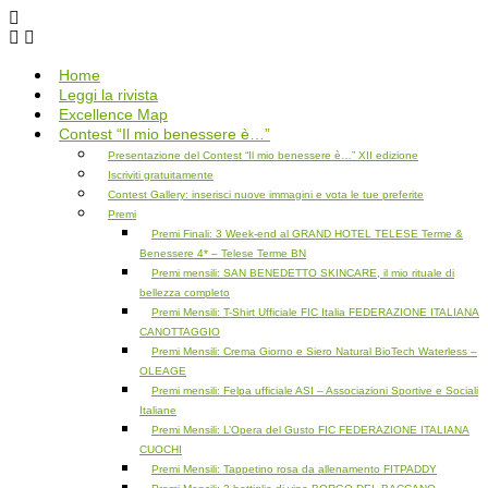
Salta
al
contenuto
Home
Leggi la rivista
Excellence Map
Contest “Il mio benessere è…”
Presentazione del Contest “Il mio benessere è…” XII edizione
Iscriviti gratuitamente
Contest Gallery: inserisci nuove immagini e vota le tue preferite
Premi
Premi Finali: 3 Week-end al GRAND HOTEL TELESE Terme &
Benessere 4* – Telese Terme BN
Premi mensili: SAN BENEDETTO SKINCARE, il mio rituale di
bellezza completo
Premi Mensili: T-Shirt Ufficiale FIC Italia FEDERAZIONE ITALIANA
CANOTTAGGIO
Premi Mensili: Crema Giorno e Siero Natural BioTech Waterless –
OLEAGE
Premi mensili: Felpa ufficiale ASI – Associazioni Sportive e Sociali
Italiane
Premi Mensili: L’Opera del Gusto FIC FEDERAZIONE ITALIANA
CUOCHI
Premi Mensili: Tappetino rosa da allenamento FITPADDY