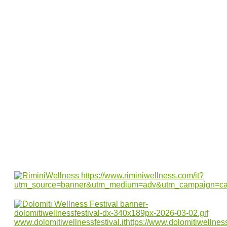
naturale che uniscono la cura del viso a
uno stile di vita green
Terme Zreče & Rogla: benessere termale e
adrenalina tra i boschi della Slovenia
Dove andare a Pasqua: 6 mete imperdibili
tra Italia ed Europa
Dai sapori del bosco al calore delle terme:
un viaggio culinario tra Zreče e Rogla