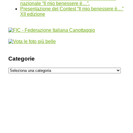
nazionale “Il mio benessere è…”.
Presentazione del Contest “Il mio benessere è…”
XII edizione
Categorie
Categorie
Dai sapori del bosco al calore delle terme:
un viaggio culinario tra Zreče e Rogla
Destinazione Benessere presenta la rivista
Spring: Longevità, mete da Sogno e tante
idee per lo Shopping