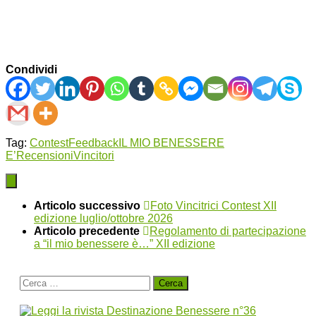
Condividi
Tag:
Contest
Feedback
IL MIO BENESSERE
E’
Recensioni
Vincitori
Articolo successivo
Foto Vincitrici Contest XII
edizione luglio/ottobre 2026
Articolo precedente
Regolamento di partecipazione
a “il mio benessere è…” XII edizione
Ricerca
per: