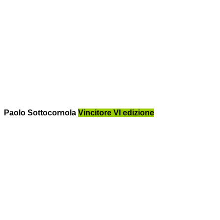
Paolo Sottocornola
Vincitore VI edizione