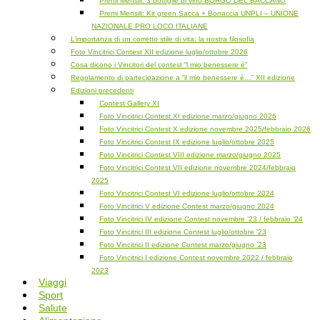
Premi Mensili: 3 bottiglie di vino BORGO DEL BACCANO
Premi Mensili: Kit green Sacca + Borraccia UNPLI – UNIONE
NAZIONALE PRO LOCO ITALIANE
L’importanza di un corretto stile di vita: la nostra filosofia
Foto Vincitrici Contest XII edizione luglio/ottobre 2026
Cosa dicono i Vincitori del contest “l mio benessere è”
Regolamento di partecipazione a “il mio benessere è…” XII edizione
Edizioni precedenti
Contest Gallery XI
Foto Vincitrici Contest XI edizione marzo/giugno 2026
Foto Vincitrici Contest X edizione novembre 2025/febbraio 2026
Foto Vincitrici Contest IX edizione luglio/ottobre 2025
Foto Vincitrici Contest VIII edizione marzo/giugno 2025
Foto Vincitrici Contest VII edizione novembre 2024/febbraio
2025
Foto Vincitrici Contest VI edizione luglio/ottobre 2024
Foto Vincitrici V edizione Contest marzo/giugno 2024
Foto Vincitrici IV edizione Contest novembre ’23 / febbraio ’24
Foto Vincitrici III edizione Contest luglio/ottobre ’23
Foto Vincitrici II edizione Contest marzo/giugno ’23
Foto Vincitrici I edizione Contest novembre 2022 / febbraio
2023
Viaggi
Sport
Salute