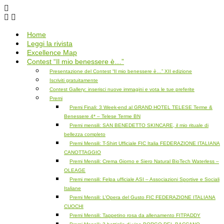
Salta
al
contenuto
Home
Leggi la rivista
Excellence Map
Contest “Il mio benessere è…”
Presentazione del Contest “Il mio benessere è…” XII edizione
Iscriviti gratuitamente
Contest Gallery: inserisci nuove immagini e vota le tue preferite
Premi
Premi Finali: 3 Week-end al GRAND HOTEL TELESE Terme &
Benessere 4* – Telese Terme BN
Premi mensili: SAN BENEDETTO SKINCARE, il mio rituale di
bellezza completo
Premi Mensili: T-Shirt Ufficiale FIC Italia FEDERAZIONE ITALIANA
CANOTTAGGIO
Premi Mensili: Crema Giorno e Siero Natural BioTech Waterless –
OLEAGE
Premi mensili: Felpa ufficiale ASI – Associazioni Sportive e Sociali
Italiane
Premi Mensili: L’Opera del Gusto FIC FEDERAZIONE ITALIANA
CUOCHI
Premi Mensili: Tappetino rosa da allenamento FITPADDY