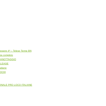
ssere 4* – Telese Terme BN
zza completo
NA CANOTTAGGIO
– OLEAGE
taliane
UOCHI
AZIONALE PRO LOCO ITALIANE