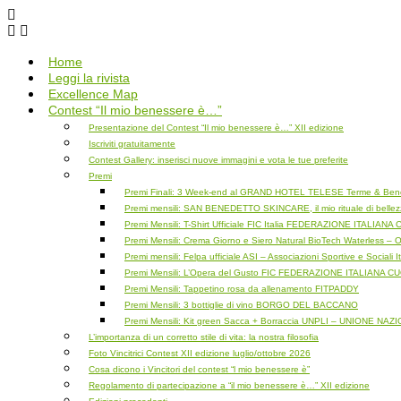
Salta
al
contenuto
Home
Leggi la rivista
Excellence Map
Contest “Il mio benessere è…”
Presentazione del Contest “Il mio benessere è…” XII edizione
Iscriviti gratuitamente
Contest Gallery: inserisci nuove immagini e vota le tue preferite
Premi
Premi Finali: 3 Week-end al GRAND HOTEL TELESE Terme & Bene
Premi mensili: SAN BENEDETTO SKINCARE, il mio rituale di belle
Premi Mensili: T-Shirt Ufficiale FIC Italia FEDERAZIONE ITALIA
Premi Mensili: Crema Giorno e Siero Natural BioTech Waterless 
Premi mensili: Felpa ufficiale ASI – Associazioni Sportive e Sociali I
Premi Mensili: L’Opera del Gusto FIC FEDERAZIONE ITALIANA C
Premi Mensili: Tappetino rosa da allenamento FITPADDY
Premi Mensili: 3 bottiglie di vino BORGO DEL BACCANO
Premi Mensili: Kit green Sacca + Borraccia UNPLI – UNIONE N
L’importanza di un corretto stile di vita: la nostra filosofia
Foto Vincitrici Contest XII edizione luglio/ottobre 2026
Cosa dicono i Vincitori del contest “l mio benessere è”
Regolamento di partecipazione a “il mio benessere è…” XII edizione