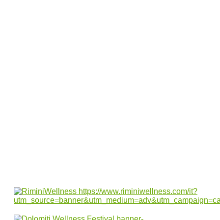
Roma e nel Lazio
Le novità nella rivista di marzo
Destinazione Benessere: un Viaggio tra
Bellezza, Cucina e Relax
ROMA INTERNATIONAL ESTETICA 2026
chiude in crescita: più visitatori, più
formazione, più consapevolezza
Volare in aereo: tutto quello che avreste
voluto sapere (ma non avete mai osato
chiedere)