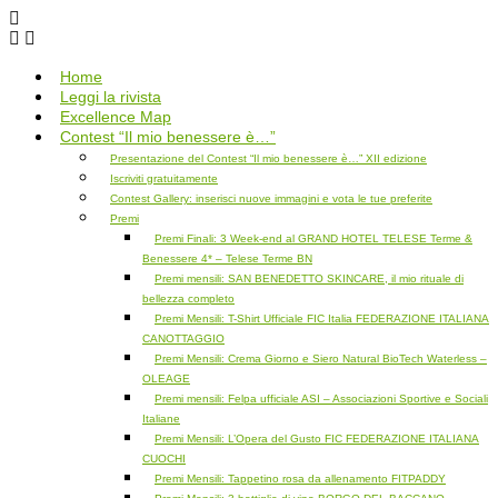
Salta
al
contenuto
Home
Leggi la rivista
Excellence Map
Contest “Il mio benessere è…”
Presentazione del Contest “Il mio benessere è…” XII edizione
Iscriviti gratuitamente
Contest Gallery: inserisci nuove immagini e vota le tue preferite
Premi
Premi Finali: 3 Week-end al GRAND HOTEL TELESE Terme &
Benessere 4* – Telese Terme BN
Premi mensili: SAN BENEDETTO SKINCARE, il mio rituale di
bellezza completo
Premi Mensili: T-Shirt Ufficiale FIC Italia FEDERAZIONE ITALIANA
CANOTTAGGIO
Premi Mensili: Crema Giorno e Siero Natural BioTech Waterless –
OLEAGE
Premi mensili: Felpa ufficiale ASI – Associazioni Sportive e Sociali
Italiane
Premi Mensili: L’Opera del Gusto FIC FEDERAZIONE ITALIANA
CUOCHI
Premi Mensili: Tappetino rosa da allenamento FITPADDY