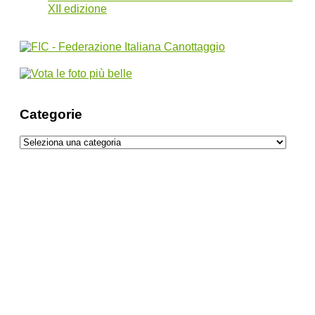
XII edizione
Categorie
Categorie
I 10 paesaggi più belli del mondo
Olio EVO: il tesoro Italiano sempre più
richiesto. Scopri perché il 37% degli
italiani sogna la ‘carta olio’ al ristorante!
SaniDays oltre 250 iniziative gratuite per la
salute e il benessere dal 5 all’11 Maggio a