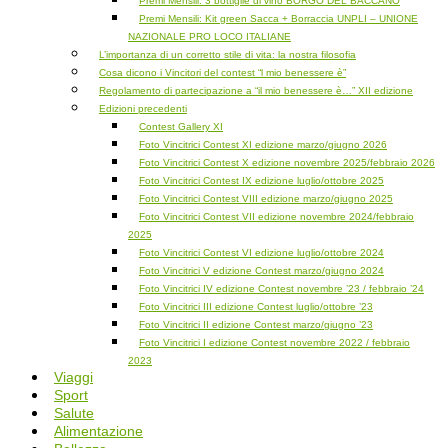
Premi Mensili: 3 bottiglie di vino BORGO DEL BACCANO
Premi Mensili: Kit green Sacca + Borraccia UNPLI – UNIONE
NAZIONALE PRO LOCO ITALIANE
L’importanza di un corretto stile di vita: la nostra filosofia
Cosa dicono i Vincitori del contest “l mio benessere è”
Regolamento di partecipazione a “il mio benessere è…” XII edizione
Edizioni precedenti
Contest Gallery XI
Foto Vincitrici Contest XI edizione marzo/giugno 2026
Foto Vincitrici Contest X edizione novembre 2025/febbraio 2026
Foto Vincitrici Contest IX edizione luglio/ottobre 2025
Foto Vincitrici Contest VIII edizione marzo/giugno 2025
Foto Vincitrici Contest VII edizione novembre 2024/febbraio
2025
Foto Vincitrici Contest VI edizione luglio/ottobre 2024
Foto Vincitrici V edizione Contest marzo/giugno 2024
Foto Vincitrici IV edizione Contest novembre ’23 / febbraio ’24
Foto Vincitrici III edizione Contest luglio/ottobre ’23
Foto Vincitrici II edizione Contest marzo/giugno ’23
Foto Vincitrici I edizione Contest novembre 2022 / febbraio
2023
Viaggi
Sport
Salute
Alimentazione