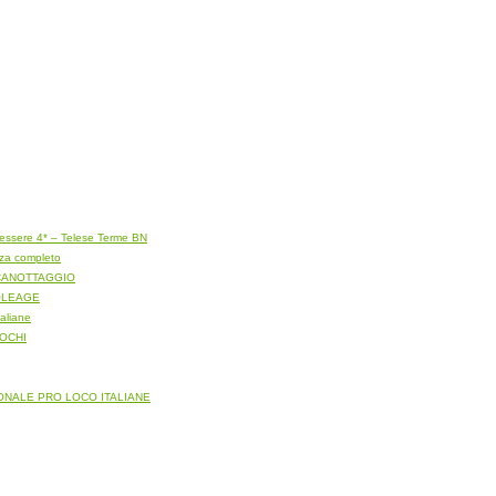
ssere 4* – Telese Terme BN
zza completo
NA CANOTTAGGIO
– OLEAGE
taliane
UOCHI
AZIONALE PRO LOCO ITALIANE