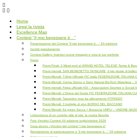
Salta
al
contenuto
Home
Leggi la rivista
Excellence Map
Contest “Il mio benessere è…”
Presentazione del Contest “Il mio benessere è…” XII edizione
Iscriviti gratuitamente
Contest Gallery: inserisci nuove immagini e vota le tue preferite
Premi
Premi Finali: 3 Week-end al GRAND HOTEL TELESE Terme & Bene
Premi mensili: SAN BENEDETTO SKINCARE, il mio rituale di belle
Premi Mensili: T-Shirt Ufficiale FIC Italia FEDERAZIONE ITALIA
Premi Mensili: Crema Giorno e Siero Natural BioTech Waterless 
Premi mensili: Felpa ufficiale ASI – Associazioni Sportive e Sociali I
Premi Mensili: L’Opera del Gusto FIC FEDERAZIONE ITALIANA C
Premi Mensili: Tappetino rosa da allenamento FITPADDY
Premi Mensili: 3 bottiglie di vino BORGO DEL BACCANO
Premi Mensili: Kit green Sacca + Borraccia UNPLI – UNIONE N
L’importanza di un corretto stile di vita: la nostra filosofia
Foto Vincitrici Contest XII edizione luglio/ottobre 2026
Cosa dicono i Vincitori del contest “l mio benessere è”
Regolamento di partecipazione a “il mio benessere è…” XII edizione