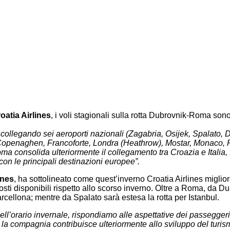
oatia Airlines
, i voli stagionali sulla rotta Dubrovnik-Roma sono
, collegando sei aeroporti nazionali (Zagabria, Osijek, Spalato, 
 Copenaghen, Francoforte, Londra (Heathrow), Mostar, Monaco, P
 consolida ulteriormente il collegamento tra Croazia e Italia, fa
 con le principali destinazioni europee”.
ines
, ha sottolineato come quest’inverno Croatia Airlines migliore
posti disponibili rispetto allo scorso inverno. Oltre a Roma, da 
rcellona; mentre da Spalato sarà estesa la rotta per Istanbul.
’orario invernale, rispondiamo alle aspettative dei passeggeri e
, la compagnia contribuisce ulteriormente allo sviluppo del turi