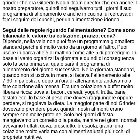
grinder che era Gilberto Nobili, team director che era anche il
nostro preparatore, quindi noi seguivamo tutti i giorni il suo
programma di allenamento e anche in cucina lui cercava di
farci seguire dai cuochi, per un’alimentazione idonea.
Segui delle regole riguardo l’alimentazione? Come sono
bilanciate le calorie tra colazione, pranzo, cena?
Dipende, nella vela non puoi fare un programma giornaliero
standard perché è molto vario da un giorno all’altro. Puoi
uscire in barca alle 5 di mattina come alle 5 di pomeriggio. In
base al vento organizzi la giornata e quindi di conseguenza
solo la sera prima sai quale sarà il programma di
allenamento del giorno successivo. Nella giornata standard,
quando non si usciva in mare, si faceva l’allenamento alle
7:30 in palestra e dopo un’ora di allenamento andavamo a
fare colazione alla mensa. Era una colazione a buffet molto
libera e ricca: uova al bacon, cereali, yogurt, frutta, pane
tostato ecc. In base al peso che dovevi raggiungere oppure
perdere, si regolava la dieta. La maggior parte di noi Grinder
dovevano prendere peso, quindi i nostri alimenti erano
sempre con molte proteine. Solo nei giorni di festa
mangiavamo un cornetto o la pasta, mentre nei giorni normali
avevamo frullati, uova, prosciutto, bresaola, grana, una
colazione molto varia ma con alimenti salutari più ricchi di
proprietà nutritive.