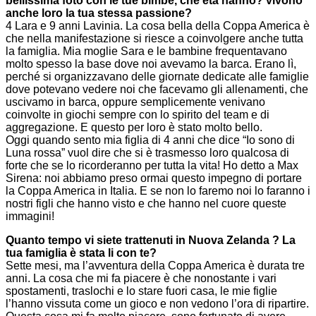
bellissima foto con le tue bimbe, che età hanno? vivono
anche loro la tua stessa passione?
4 Lara e 9 anni Lavinia. La cosa bella della Coppa America è
che nella manifestazione si riesce a coinvolgere anche tutta
la famiglia. Mia moglie Sara e le bambine frequentavano
molto spesso la base dove noi avevamo la barca. Erano lì,
perché si organizzavano delle giornate dedicate alle famiglie
dove potevano vedere noi che facevamo gli allenamenti, che
uscivamo in barca, oppure semplicemente venivano
coinvolte in giochi sempre con lo spirito del team e di
aggregazione. E questo per loro è stato molto bello.
Oggi quando sento mia figlia di 4 anni che dice “Io sono di
Luna rossa” vuol dire che si è trasmesso loro qualcosa di
forte che se lo ricorderanno per tutta la vita! Ho detto a Max
Sirena: noi abbiamo preso ormai questo impegno di portare
la Coppa America in Italia. E se non lo faremo noi lo faranno i
nostri figli che hanno visto e che hanno nel cuore queste
immagini!
Quanto tempo vi siete trattenuti in Nuova Zelanda ? La
tua famiglia è stata li con te?
Sette mesi, ma l’avventura della Coppa America è durata tre
anni. La cosa che mi fa piacere è che nonostante i vari
spostamenti, traslochi e lo stare fuori casa, le mie figlie
l’hanno vissuta come un gioco e non vedono l’ora di ripartire.