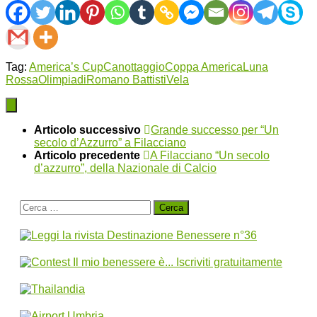
Tag:
America’s Cup
Canottaggio
Coppa America
Luna
Rossa
Olimpiadi
Romano Battisti
Vela
Articolo successivo
Grande successo per “Un
secolo d’Azzurro” a Filacciano
Articolo precedente
A Filacciano “Un secolo
d’azzurro”, della Nazionale di Calcio
Ricerca
per: