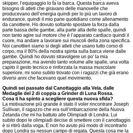
skipper, l’equipaggio lo fa la barca. Questa barca aveva
bisogno di atleti che giravano delle manovelle che
producevano dell’energia quindi per lo più un lavoro di
endurance, quindi il mio pane quotidiano come allenamento
da canottiere. Ho dovuto soltanto spostare la forza dalla
parte bassa delle gambe, alla parte alta delle spalle, quindi
non tanto agire sul motore che è l’apparato cardiaco quindi il
cuore, ma andare a lavorare sui muscoli della zona specifica.
Noi canottieri siamo si degli atleti che usano tutto corso di
corpo, ma il 80% della nostra spinta sulla barca viene dalle
gambe. Quindi ho dovuto stravolgere un po’ la mia
preparazione, ma avendo tanto volume alle spalle, una volta
capito il gesto tecnico e rinforzata la massa muscolare
superiore, mi sono subito trovato con i ragazzi che già erano
diversi anni che facevano quel movimento.
Quindi sei passato dal Canottaggio alla Vela, dalle
Medaglie del 2 di coppia a Grinder di Luna Rossa.
Cosa ti ha spinto a scegliere questa nuova sfida?
La motivazione più grande è stato il voler rincontrare Joseph
Sullivan, il ragazzo che era sull’imbarcazione della Nuova
Zelanda che mi ha battuto alle Olimpiadi di Londra. Lui
subito dopo le olimpiadi decise di smettere con il canottaggio
è si ritirò dalla voga. E non ho avuto più modo di incontrarlo
dopo Londra su nessun campo di regata. Questa cosa me la