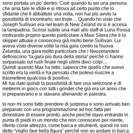
sono portata un po’ dentro. Cioè quando tu sei una persona
che ama fare le sfide e si ritrova ad certo punto che lo
sfidante che ti abbattuto una volta, non hai più avuto la
possibilità di incontrarlo, sei triste… Quando ho visto che
Joseph Sullivan era nel team di New Zeland mi si è accesa
la lampadina. Scrissi subito una mail allo staff di Luna Rossa
motivando proprio questo particolare a Maxi Silera che è lo
skipper attuale e conosceva già molto bene Sullivan. Lui
aveva visto diverse volte la mia gara contro la Nuova
Zelanda, una gara molto particolare che i Neozelandesi
definiscono “la gara più dura della storia” perché ci hanno
sorpassato sul rush finale negli ultimi dieci colpi…
Quindi quando Max ha letto, sapeva che quello che avevo
scritto era la verità e ha pensato che potevo riuscire a
trasmettere qualcosa di positivo.
Mi hai dato quindi la possibilità di fare una selezione e di
mettermi in gioco con tutti i grinder che già era un anno che
si preparavano e si stavano allenando in palestra.
Io non mi sono fatto prendere di sorpresa e sono arrivato ben
preparato con una programmazione ad hoc fatta per
dimostrare di essere pronto, anche perché stavo entrando in
punta di piedi in un mondo che non conoscevo per niente,
riferito come attrezzo, come barca e strumenti, quindi mi son
detto “voglio fare bella figura” perché non so andare in barca