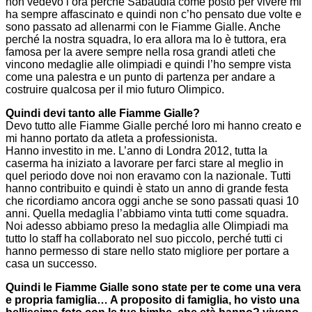
non vedevo l’ora perché Sabaudia come posto per vivere mi
ha sempre affascinato e quindi non c’ho pensato due volte e
sono passato ad allenarmi con le Fiamme Gialle. Anche
perché la nostra squadra, lo era allora ma lo è tuttora, era
famosa per la avere sempre nella rosa grandi atleti che
vincono medaglie alle olimpiadi e quindi l’ho sempre vista
come una palestra e un punto di partenza per andare a
costruire qualcosa per il mio futuro Olimpico.
Quindi devi tanto alle Fiamme Gialle?
Devo tutto alle Fiamme Gialle perché loro mi hanno creato e
mi hanno portato da atleta a professionista.
Hanno investito in me. L’anno di Londra 2012, tutta la
caserma ha iniziato a lavorare per farci stare al meglio in
quel periodo dove noi non eravamo con la nazionale. Tutti
hanno contribuito e quindi è stato un anno di grande festa
che ricordiamo ancora oggi anche se sono passati quasi 10
anni. Quella medaglia l’abbiamo vinta tutti come squadra.
Noi adesso abbiamo preso la medaglia alle Olimpiadi ma
tutto lo staff ha collaborato nel suo piccolo, perché tutti ci
hanno permesso di stare nello stato migliore per portare a
casa un successo.
Quindi le Fiamme Gialle sono state per te come una vera
e propria famiglia… A proposito di famiglia, ho visto una