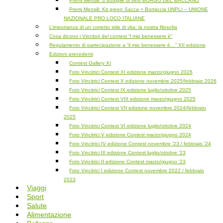
Premi Mensili: 3 bottiglie di vino BORGO DEL BACCANO
Premi Mensili: Kit green Sacca + Borraccia UNPLI – UNIONE
NAZIONALE PRO LOCO ITALIANE
L’importanza di un corretto stile di vita: la nostra filosofia
Cosa dicono i Vincitori del contest “l mio benessere è”
Regolamento di partecipazione a “il mio benessere è…” XII edizione
Edizioni precedenti
Contest Gallery XI
Foto Vincitrici Contest XI edizione marzo/giugno 2026
Foto Vincitrici Contest X edizione novembre 2025/febbraio 2026
Foto Vincitrici Contest IX edizione luglio/ottobre 2025
Foto Vincitrici Contest VIII edizione marzo/giugno 2025
Foto Vincitrici Contest VII edizione novembre 2024/febbraio
2025
Foto Vincitrici Contest VI edizione luglio/ottobre 2024
Foto Vincitrici V edizione Contest marzo/giugno 2024
Foto Vincitrici IV edizione Contest novembre ’23 / febbraio ’24
Foto Vincitrici III edizione Contest luglio/ottobre ’23
Foto Vincitrici II edizione Contest marzo/giugno ’23
Foto Vincitrici I edizione Contest novembre 2022 / febbraio
2023
Viaggi
Sport
Salute
Alimentazione