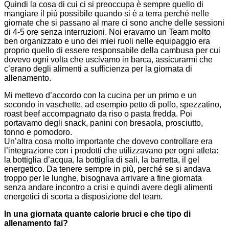
Quindi la cosa di cui ci si preoccupa è sempre quello di
mangiare il più possibile quando si è a terra perché nelle
giornate che si passano al mare ci sono anche delle sessioni
di 4-5 ore senza interruzioni. Noi eravamo un Team molto
ben organizzato e uno dei miei ruoli nelle equipaggio era
proprio quello di essere responsabile della cambusa per cui
dovevo ogni volta che uscivamo in barca, assicurarmi che
c’erano degli alimenti a sufficienza per la giornata di
allenamento.
Mi mettevo d’accordo con la cucina per un primo e un
secondo in vaschette, ad esempio petto di pollo, spezzatino,
roast beef accompagnato da riso o pasta fredda. Poi
portavamo degli snack, panini con bresaola, prosciutto,
tonno e pomodoro.
Un’altra cosa molto importante che dovevo controllare era
l’integrazione con i prodotti che utilizzavano per ogni atleta:
la bottiglia d’acqua, la bottiglia di sali, la barretta, il gel
energetico. Da tenere sempre in più, perché se si andava
troppo per le lunghe, bisognava arrivare a fine giornata
senza andare incontro a crisi e quindi avere degli alimenti
energetici di scorta a disposizione del team.
In una giornata quante calorie bruci e che tipo di
allenamento fai?