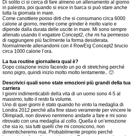
Di solito ci si cerca di fare almeno un allenamento al giorno
in palestra, poi quando si esce in barca si può stare anche
tutta la giornata in mare.
Come canottiere posso dirti che si consumano circa 6000
calorie al giorno, mentre come grinder è molto vario e
dipende dalla durata delle uscite in mare. Mi sono sempre
allenato usando il vogatore Concept2, che mi ha permesso
di raggiungere più facilmente la forma desiderata.
Normalmente allenandomi con il RowErg Concept2 brucio
circa 1000 calorie l’ora.
La tua routine giornaliera qual è?
Dopo colazione inizio facendo un po di stretching perché
sono pigro, quindi inizio molto molto lentamente.. 🙂
Descrivici quali sono state emozioni più grandi della tua
carriera
I giorni indimenticabili della vita di un uomo sono 4-5 al
massimo, tutto il resto fa volume.
Uno di quei giorni è stato quando ho vinto la medaglia di
Londra 2012 perché alla fine stavo veramente per vincere le
Olimpiadi, non dovevo nemmeno andarle a fare e mi sono
ritrovato con una medaglia al collo. Quella è un’emozione
che sia io, sia tutti quelli che mi conoscono, non
dimenticheremo mai. Probabilmente proprio perché