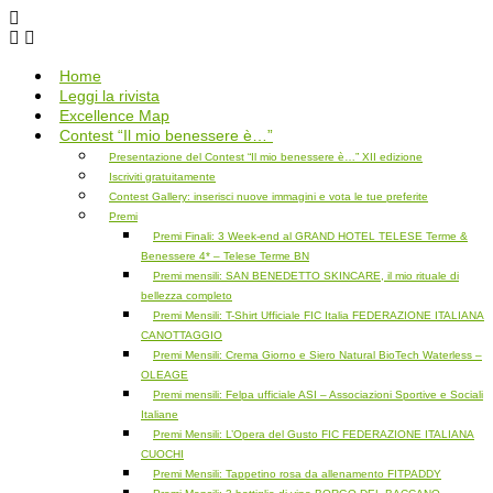
Salta
al
contenuto
Home
Leggi la rivista
Excellence Map
Contest “Il mio benessere è…”
Presentazione del Contest “Il mio benessere è…” XII edizione
Iscriviti gratuitamente
Contest Gallery: inserisci nuove immagini e vota le tue preferite
Premi
Premi Finali: 3 Week-end al GRAND HOTEL TELESE Terme &
Benessere 4* – Telese Terme BN
Premi mensili: SAN BENEDETTO SKINCARE, il mio rituale di
bellezza completo
Premi Mensili: T-Shirt Ufficiale FIC Italia FEDERAZIONE ITALIANA
CANOTTAGGIO
Premi Mensili: Crema Giorno e Siero Natural BioTech Waterless –
OLEAGE
Premi mensili: Felpa ufficiale ASI – Associazioni Sportive e Sociali
Italiane
Premi Mensili: L’Opera del Gusto FIC FEDERAZIONE ITALIANA
CUOCHI
Premi Mensili: Tappetino rosa da allenamento FITPADDY