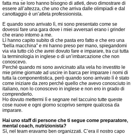
fatta ma se loro hanno bisogno di atleti, devo dimostrare di
essere all’altezza, che uno che arriva dalle olimpiadi e dal
canottaggio è un’atleta professionista.
E quando sono arrivato lì, mi sono presentato come se
dovessi fare una gara dove i miei avversari erano i grinder
che erano intorno a me.
Lì hanno capito subito di che pasta ero fatto e che ero una
“bella macchina” e mi hanno preso per mano, spiegandomi
via via tutto ciò che avrei dovuto fare e imparare, tra cui tutta
la terminologia in inglese o di un’imbarcazione che non
conoscevo.
Perché quando mi sono avvicinato alla vela ho investito le
mie prime giornate ad uscire in barca per imparare i nomi di
tutta la componentistica, però quando sono arrivato lì è stato
come iniziare da zero perché quello che avevo conosciuto in
italiano, non lo conoscevo in inglese e non ero in grado di
comprenderlo.
Ho dovuto mettermi lì e segnare nel taccuino tutte queste
cose nuove e ogni giorno scoprivo sempre qualcosa da
imparare.
Hai uno staff di persone che ti segue come preparatore,
mental coach, nutrizionista?
Sì, nel team eravamo ben organizzati. C’era il nostro capo