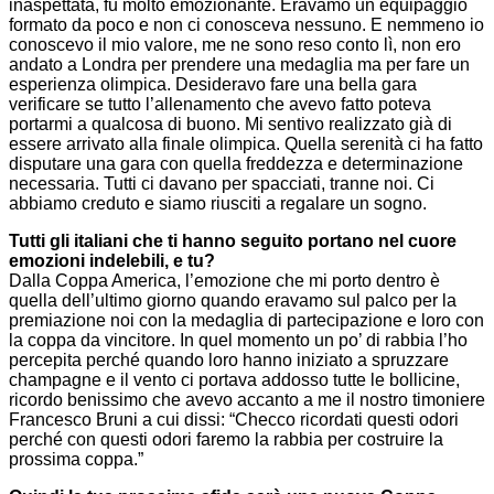
inaspettata, fu molto emozionante. Eravamo un equipaggio
formato da poco e non ci conosceva nessuno. E nemmeno io
conoscevo il mio valore, me ne sono reso conto lì, non ero
andato a Londra per prendere una medaglia ma per fare un
esperienza olimpica. Desideravo fare una bella gara
verificare se tutto l’allenamento che avevo fatto poteva
portarmi a qualcosa di buono. Mi sentivo realizzato già di
essere arrivato alla finale olimpica. Quella serenità ci ha fatto
disputare una gara con quella freddezza e determinazione
necessaria. Tutti ci davano per spacciati, tranne noi. Ci
abbiamo creduto e siamo riusciti a regalare un sogno.
Tutti gli italiani che ti hanno seguito portano nel cuore
emozioni indelebili, e tu?
Dalla Coppa America, l’emozione che mi porto dentro è
quella dell’ultimo giorno quando eravamo sul palco per la
premiazione noi con la medaglia di partecipazione e loro con
la coppa da vincitore. In quel momento un po’ di rabbia l’ho
percepita perché quando loro hanno iniziato a spruzzare
champagne e il vento ci portava addosso tutte le bollicine,
ricordo benissimo che avevo accanto a me il nostro timoniere
Francesco Bruni a cui dissi: “Checco ricordati questi odori
perché con questi odori faremo la rabbia per costruire la
prossima coppa.”