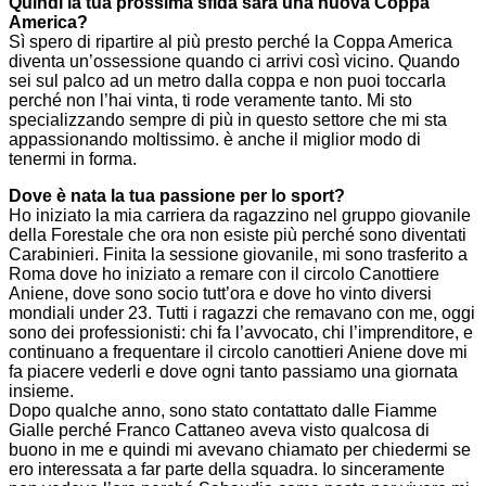
Quindi la tua prossima sfida sarà una nuova Coppa
America?
Sì spero di ripartire al più presto perché la Coppa America
diventa un’ossessione quando ci arrivi così vicino. Quando
sei sul palco ad un metro dalla coppa e non puoi toccarla
perché non l’hai vinta, ti rode veramente tanto. Mi sto
specializzando sempre di più in questo settore che mi sta
appassionando moltissimo. è anche il miglior modo di
tenermi in forma.
Dove è nata la tua passione per lo sport?
Ho iniziato la mia carriera da ragazzino nel gruppo giovanile
della Forestale che ora non esiste più perché sono diventati
Carabinieri. Finita la sessione giovanile, mi sono trasferito a
Roma dove ho iniziato a remare con il circolo Canottiere
Aniene, dove sono socio tutt’ora e dove ho vinto diversi
mondiali under 23. Tutti i ragazzi che remavano con me, oggi
sono dei professionisti: chi fa l’avvocato, chi l’imprenditore, e
continuano a frequentare il circolo canottieri Aniene dove mi
fa piacere vederli e dove ogni tanto passiamo una giornata
insieme.
Dopo qualche anno, sono stato contattato dalle Fiamme
Gialle perché Franco Cattaneo aveva visto qualcosa di
buono in me e quindi mi avevano chiamato per chiedermi se
ero interessata a far parte della squadra. Io sinceramente