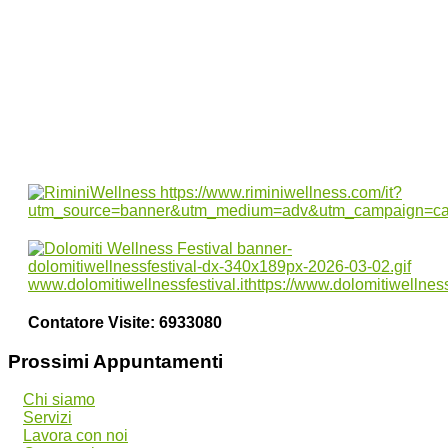
QC Spa of Wonders celebra il
benessere come gesto d’amore
senza tempo
Contatore Visite:
6933080
Prossimi Appuntamenti
Chi siamo
Servizi
Lavora con noi