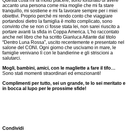
Questa cosa mi fa molto piacere, sono fortunato di avere
accanto una persona come mia moglie che mi fa stare
tranquillo, mi sostiene e mi fa lavorare sempre per i miei
obiettivi. Proprio perché mi rendo conto che viaggiare
portandosi dietro la famiglia è molto complicato, sono
convinto che se non ci fosse stata lei, non sarei riuscito a
portare avanti la sfida in Coppa America. L’ho raccontato
anche nel libro che ha scritto Gianluca Atlante dal titolo
“Dentro Luna Rossa”, uscito recentemente e presentato nel
salone del CONI. Ogni giorno che uscivamo in mare, le
famiglie venivano lì con le bandierine e gli striscioni a
salutarci.
Mogli, bambini, amici, con le magliette a fare il tifo…
Sono stati momenti straordinari ed emozionanti!
Complimenti per tutto, sei un grande, te lo sei meritato e
in bocca al lupo per le prossime sfide!
Condividi